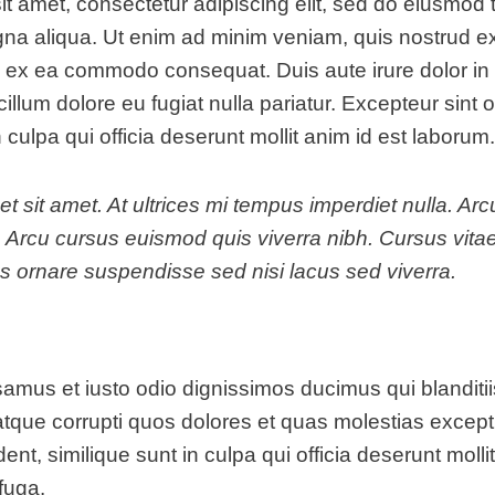
t amet, consectetur adipiscing elit, sed do eiusmod 
gna aliqua. Ut enim ad minim veniam, quis nostrud ex
uip ex ea commodo consequat. Duis aute irure dolor in
cillum dolore eu fugiat nulla pariatur. Excepteur sint
 culpa qui officia deserunt mollit anim id est laborum.
et sit amet. At ultrices mi tempus imperdiet nulla. Ar
. Arcu cursus euismod quis viverra nibh. Cursus vit
 ornare suspendisse sed nisi lacus sed viverra.
samus et iusto odio dignissimos ducimus qui blanditi
atque corrupti quos dolores et quas molestias exceptu
ent, similique sunt in culpa qui officia deserunt mollit
fuga.