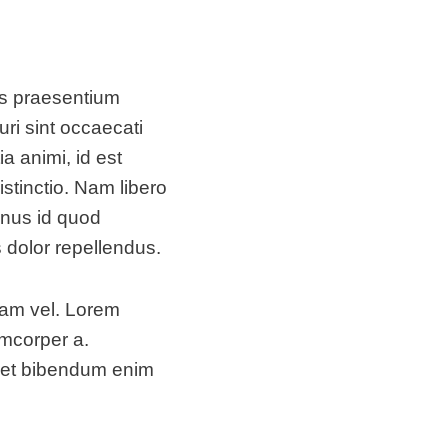
is praesentium
ri sint occaecati
ia animi, id est
stinctio. Nam libero
inus id quod
dolor repellendus.
iam vel. Lorem
amcorper a.
quet bibendum enim