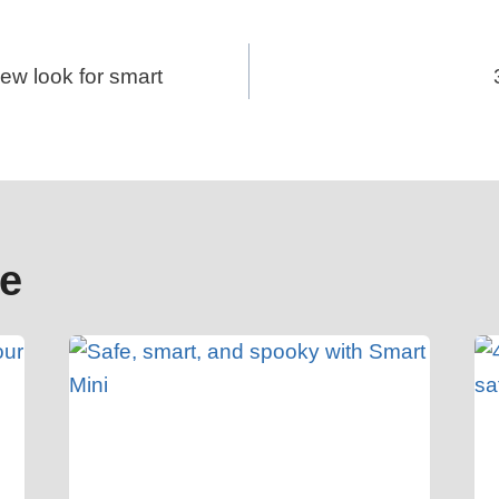
avigation
 new look for smart
ge