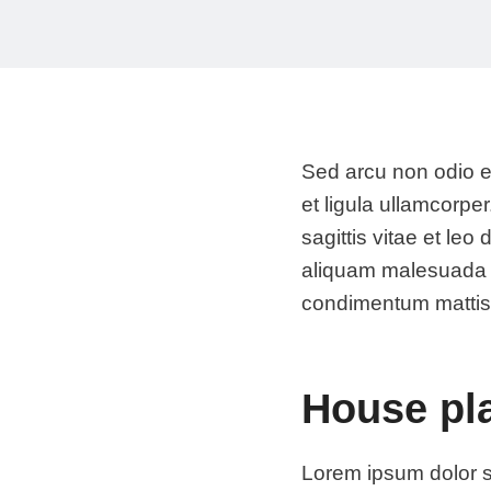
Sed arcu non odio eu
et ligula ullamcorp
sagittis vitae et le
aliquam malesuada bi
condimentum mattis
House pl
Lorem ipsum dolor si