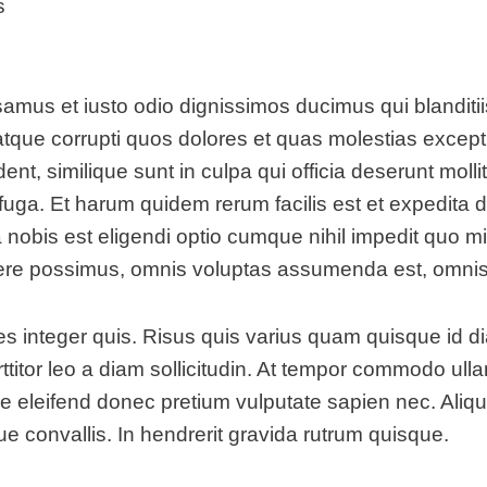
s
samus et iusto odio dignissimos ducimus qui blanditi
atque corrupti quos dolores et quas molestias exceptu
ent, similique sunt in culpa qui officia deserunt mollit
uga. Et harum quidem rerum facilis est et expedita di
 nobis est eligendi optio cumque nihil impedit quo m
re possimus, omnis voluptas assumenda est, omnis 
es integer quis. Risus quis varius quam quisque id d
rttitor leo a diam sollicitudin. At tempor commodo ull
e eleifend donec pretium vulputate sapien nec. Ali
que convallis. In hendrerit gravida rutrum quisque.