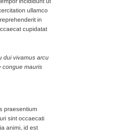
tempor incididunt ut
ercitation ullamco
 reprehenderit in
 occaecat cupidatat
cu dui vivamus arcu
ae congue mauris
is praesentium
ri sint occaecati
ia animi, id est