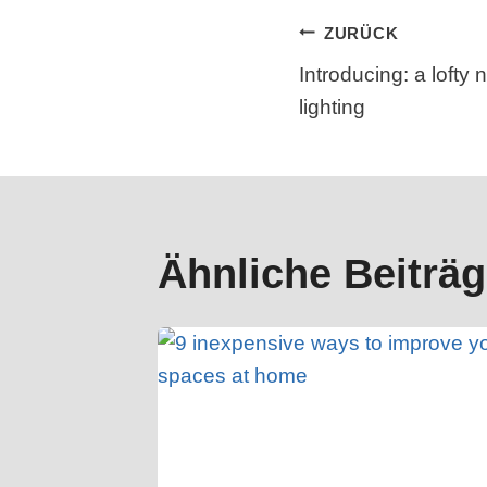
Beitragsn
ZURÜCK
​Introducing: a lofty
lighting
Ähnliche Beiträ