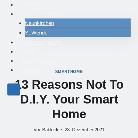
Zum
Startseite
Inhalt
Unsere Standorte
springen
Neunkirchen
St.Wendel
Werbeangebote
News
Unsere Marken
Kontakt
SMARTHOME
13 Reasons Not To
D.I.Y. Your Smart
Home
Von
Bableck
28. Dezember 2021