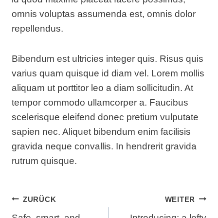
omnis voluptas assumenda est, omnis dolor
repellendus.
Bibendum est ultricies integer quis. Risus quis
varius quam quisque id diam vel. Lorem mollis
aliquam ut porttitor leo a diam sollicitudin. At
tempor commodo ullamcorper a. Faucibus
scelerisque eleifend donec pretium vulputate
sapien nec. Aliquet bibendum enim facilisis
gravida neque convallis. In hendrerit gravida
rutrum quisque.
Beitragsnavigation
ZURÜCK
WEITER
Safe, smart, and
​Introducing: a lofty