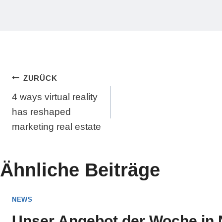
Beitragsnavigation
ZURÜCK
4 ways virtual reality
has reshaped
marketing real estate
Ähnliche Beiträge
NEWS
Unser Angebot der Woche in