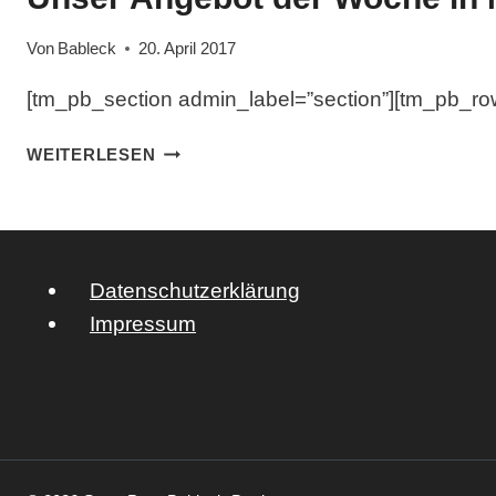
Von
Bableck
20. April 2017
[tm_pb_section admin_label=”section”][tm_pb_row 
UNSER
WEITERLESEN
ANGEBOT
DER
WOCHE
IN
NEUNKIRCHEN
Datenschutzerklärung
Impressum